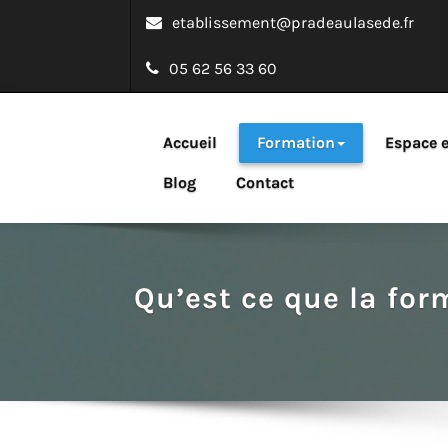
etablissement@pradeaulasede.fr
05 62 56 33 60
Bachelor emarke
Accueil
Formation
Espace e
Une formation webmarketing au service des entreprises 
Blog
Contact
Qu’est ce que la for