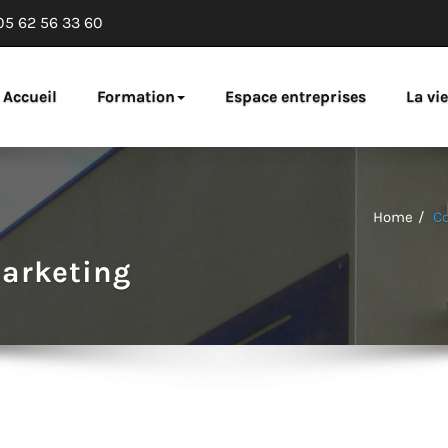
05 62 56 33 60
ng de Tarbes
Accueil
Formation
Espace entreprises
La vi
Home
C
arketing