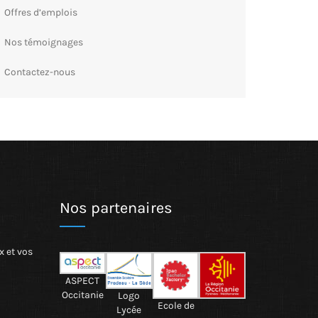
Offres d’emplois
Nos témoignages
Contactez-nous
Nos partenaires
x et vos
ASPECT
Occitanie
Logo
Ecole de
Lycée