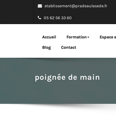
etablissement@pradeaulasede.fr
05 62 56 33 60
Bachelor emarke
Accueil
Formation
Espace e
Une formation webmarketing au service des entreprises 
Blog
Contact
poignée de main