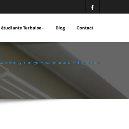
e étudiante Tarbaise
Blog
Contact
community manager – bachelor emarketing tarbes