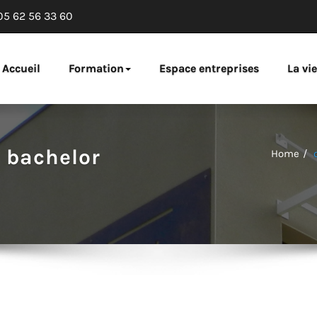
05 62 56 33 60
ng de Tarbes
Accueil
Formation
Espace entreprises
La vi
 bachelor
Home