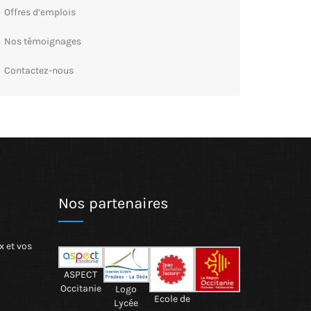
Offres d’emplois
Nos témoignages
Contactez-nous
Nos partenaires
x et vos
ASPECT
Occitanie
Logo
Ecole de
Lycée