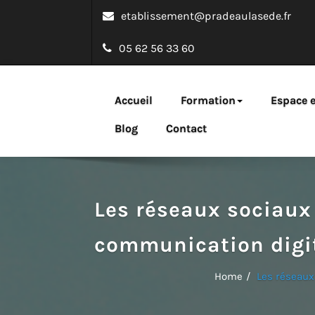
etablissement@pradeaulasede.fr
05 62 56 33 60
Bachelor emarke
Accueil
Formation
Espace e
Une formation webmarketing au service des entreprises 
Blog
Contact
Les réseaux sociaux 
communication digit
Home
Les réseaux