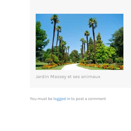
Jardin Massey et ses animaux
You must be
logged in
to post a comment