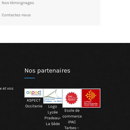
Nos témoignages
Contactez-nous
Nos partenaires
x et vos
ASPECT
Occitanie
Logo
Ecole de
Lycée
commerce
Pradeau-
IPAC
La Sède
Tarbes –