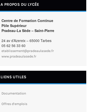
A PROPOS DU LYCÉE
Centre de Formation Continue
Pôle Supérieur
Pradeau-La Sède – Saint-Pierre
24 av d’Azereix – 65000 Tarbes
05 62 56 33 60
etablissement@pradeaulasede.fr
www.pradeaulasede.fr
LIENS UTILES
Documentation
Offres d’emplois