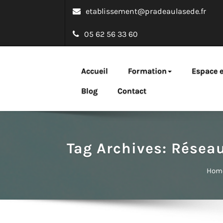
etablissement@pradeaulasede.fr
05 62 56 33 60
Bachelor emarke
Accueil
Formation
Espace e
Une formation webmarketing au service des entreprises 
Blog
Contact
Tag Archives:
Réseau
Hom